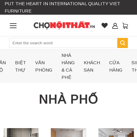
PUT THE HEART IN INTERNATIONAL QUALITY VIET
Skip
FURNITURE
to
content
Search
for:
NHÀ
ĂN
BIỆT
VĂN
HÀNG
KHÁCH
CỬA
SI
Ộ
THỰ
PHÒNG
& CÀ
SẠN
HÀNG
TH
PHÊ
NHÀ PHỐ