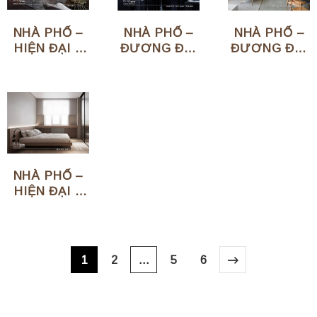
NHÀ PHỐ –
NHÀ PHỐ –
NHÀ PHỐ –
HIỆN ĐẠI –
ĐƯƠNG ĐẠI
ĐƯƠNG ĐẠI
NGHỆ SĨ
– CHỊ LÀNH
– ANH QUÂN
TRẤN
THÀNH
NHÀ PHỐ –
HIỆN ĐẠI –
VŨNG TÀU
1
2
…
5
6