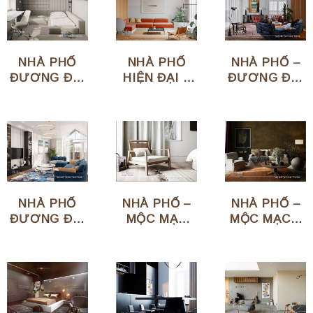
NHÀ PHỐ
NHÀ PHỐ
NHÀ PHỐ –
ĐƯƠNG ĐẠI
HIỆN ĐẠI –
ĐƯƠNG ĐẠI
– ANH VŨ
ANH PHONG
– ANH HƯNG
NHÀ PHỐ –
NHÀ PHỐ
NHÀ PHỐ –
MỘC MẠC –
ĐƯƠNG ĐẠI
MỘC MẠC
ANH HOÀI
– CHỊ HÀ
HIỆN ĐẠI –
ANH TRUNG