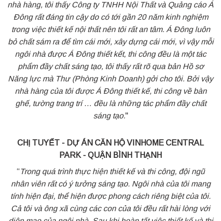
nhà hàng, tôi thấy Công ty TNHH Nội Thất và Quảng cáo Á
Đông rất đáng tin cậy do có tới gần 20 năm kinh nghiệm
trong việc thiết kế nội thất nên tôi rất an tâm. Á Đông luôn
bỏ chất sám ra để tìm cái mới, xây dựng cái mới, vì vậy mỗi
ngôi nhà được Á Đông thiết kết, thi công đều là một tác
phẩm đầy chất sáng tạo, tôi thấy rất rõ qua bản Hồ sơ
Năng lực mà Thư (Phòng Kinh Doanh) gởi cho tôi. Bởi vậy
nhà hàng của tôi được Á Đông thiết kế, thi công về bàn
ghế, tường trang trí … đều là những tác phẩm đầy chất
sáng tạo.
"
CHỊ TUYẾT - DỰ ÁN CĂN HỘ VINHOME CENTRAL
PARK - QUẬN BÌNH THẠNH
“
Trong quá trình thực hiện thiết kế và thi công, đội ngũ
nhân viên rất có ý tưởng sáng tạo. Ngôi nhà của tôi mang
tính hiện đại, thể hiện được phong cách riêng biệt của tôi.
Cả tôi và ông xã cùng các con của tôi đều rất hài lòng với
diện mạo của ngôi nhà. Sau khi hoàn tất việc thiết kế và thi