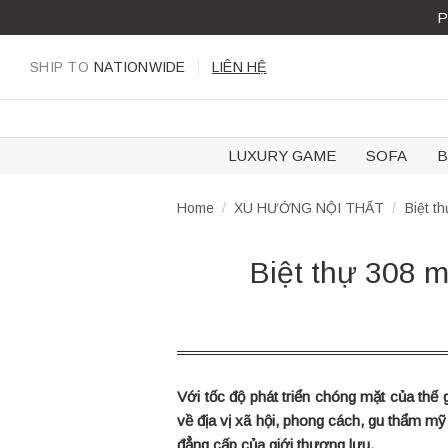
Skip
P
to
content
SHIP TO
NATIONWIDE
LIÊN HỆ
LUXURY GAME
SOFA
B
Home
/
XU HƯỚNG NỘI THẤT
/
Biệt t
Biệt thự 308 
Với tốc độ phát triển chóng mặt của thế g
về địa vị xã hội, phong cách, gu thẩm mỹ
đẳng cấp của giới thượng lưu.