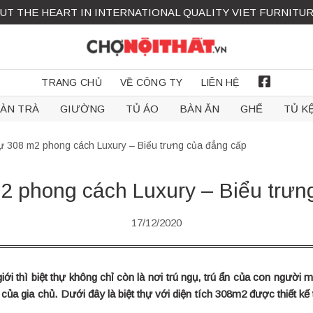
UT THE HEART IN INTERNATIONAL QUALITY VIET FURNITU
TRANG CHỦ
VỀ CÔNG TY
LIÊN HỆ
FACEBOOK
ÀN TRÀ
GIƯỜNG
TỦ ÁO
BÀN ĂN
GHẾ
TỦ K
hự 308 m2 phong cách Luxury – Biểu trưng của đẳng cấp
m2 phong cách Luxury – Biểu trưn
17/12/2020
iới thì biệt thự không chỉ còn là nơi trú ngụ, trú ẩn của con người 
 của gia chủ. Dưới đây là biệt thự với diện tích 308m2 được thiết 