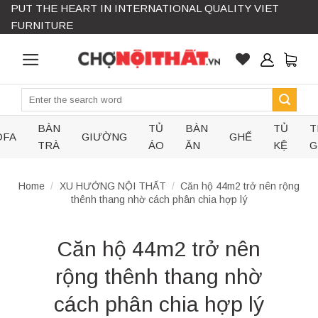
PUT THE HEART IN INTERNATIONAL QUALITY VIET
Skip
FURNITURE
to
content
Search
for:
BÀN
TỦ
BÀN
TỦ
T
OFA
GIƯỜNG
GHẾ
TRÀ
ÁO
ĂN
KỆ
G
Home
/
XU HƯỚNG NỘI THẤT
/
Căn hộ 44m2 trở nên rộng
thênh thang nhờ cách phân chia hợp lý
Căn hộ 44m2 trở nên
rộng thênh thang nhờ
cách phân chia hợp lý