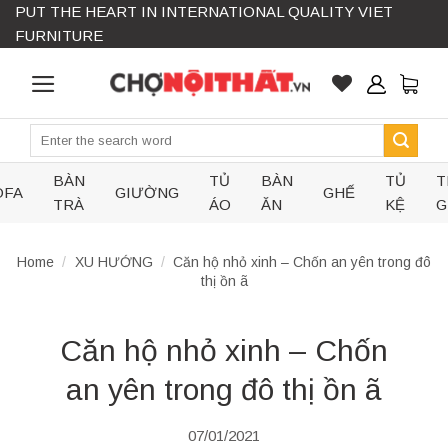
PUT THE HEART IN INTERNATIONAL QUALITY VIET
Skip
FURNITURE
to
content
Search
for:
BÀN
TỦ
BÀN
TỦ
T
OFA
GIƯỜNG
GHẾ
TRÀ
ÁO
ĂN
KỆ
G
Home
/
XU HƯỚNG
/
Căn hộ nhỏ xinh – Chốn an yên trong đô
thị ồn ã
Căn hộ nhỏ xinh – Chốn
an yên trong đô thị ồn ã
07/01/2021