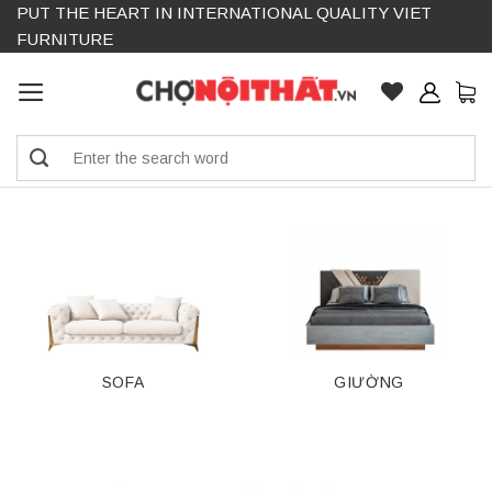
PUT THE HEART IN INTERNATIONAL QUALITY VIET
Skip
FURNITURE
to
content
Search
for:
SOFA
GIƯỜNG