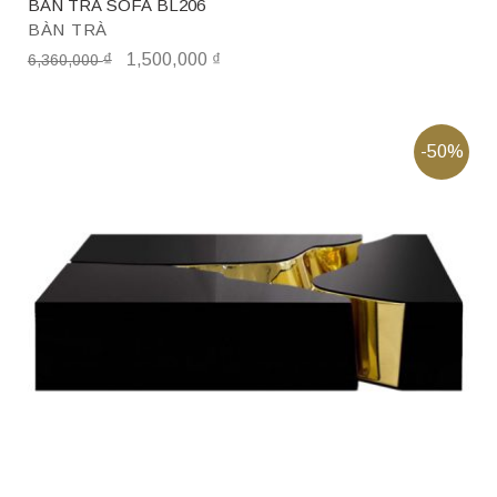
BÀN TRÀ SOFA BL206
BÀN TRÀ
₫
1,500,000
₫
6,360,000
-50%