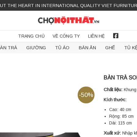
UT THE HEART IN INTERNATIONAL QUALITY VIET FURNITU
TRANG CHỦ
VỀ CÔNG TY
LIÊN HỆ
FACEBOOK
ÀN TRÀ
GIƯỜNG
TỦ ÁO
BÀN ĂN
GHẾ
TỦ K
BÀN TRÀ SO
Chất liệu:
Khung
-50%
Kích thước:
Cao: 40 cm
Rộng: 85 cm
Dài: 115 cm
Xuất xứ:
Nhập k