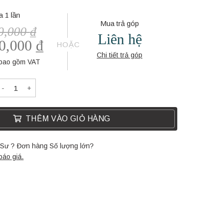
 1 lần
Mua trả góp
0,000
₫
Liên hệ
50,000
₫
HOẶC
Chi tiết trả góp
 bao gồm VAT
BÀN TRÀ SOFA NA5022-M quantity
THÊM VÀO GIỎ HÀNG
c Sư ? Đơn hàng Số lượng lớn?
báo giá.