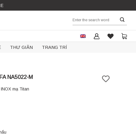
RE
Search
for:
Ệ
THƯ GIÃN
TRANG TRÍ
FA NA5022-M
 INOX mạ Titan
hẩu