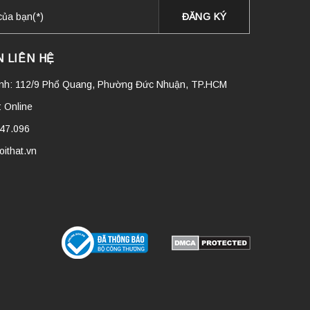
 LIÊN HỆ
ính: 112/9 Phổ Quang, Phường Đức Nhuận, TP.HCM
 Online
447.096
ithat.vn