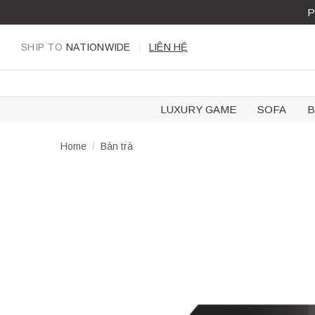
Skip
P
to
content
SHIP TO
NATIONWIDE
LIÊN HỆ
LUXURY GAME
SOFA
B
Home
/
Bàn trà