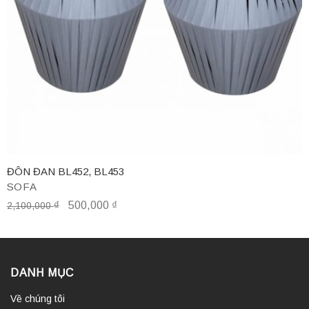
ĐÔN ĐAN BL452, BL453
SOFA
₫
500,000
₫
2,100,000
DANH MỤC
Về chúng tôi