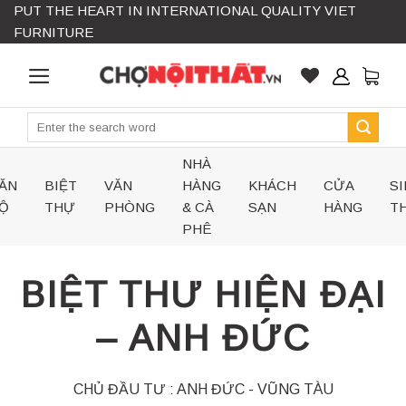
PUT THE HEART IN INTERNATIONAL QUALITY VIET
Skip
FURNITURE
to
content
Search
for:
NHÀ
ĂN
BIỆT
VĂN
HÀNG
KHÁCH
CỬA
SI
Ộ
THỰ
PHÒNG
& CÀ
SẠN
HÀNG
TH
PHÊ
BIỆT THƯ HIỆN ĐẠI
– ANH ĐỨC
CHỦ ĐẦU TƯ : ANH ĐỨC - VŨNG TÀU