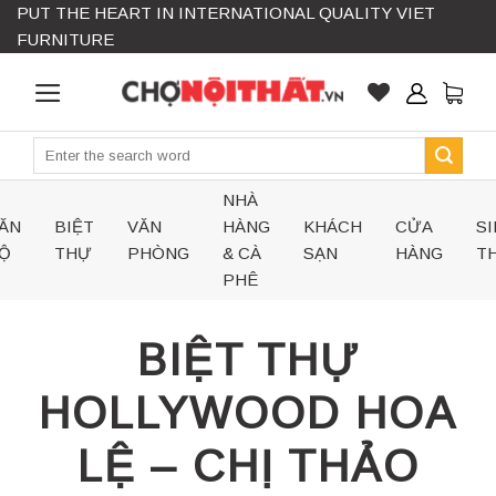
PUT THE HEART IN INTERNATIONAL QUALITY VIET
Skip
FURNITURE
to
content
Search
for:
NHÀ
ĂN
BIỆT
VĂN
HÀNG
KHÁCH
CỬA
SI
Ộ
THỰ
PHÒNG
& CÀ
SẠN
HÀNG
TH
PHÊ
BIỆT THỰ
HOLLYWOOD HOA
LỆ – CHỊ THẢO