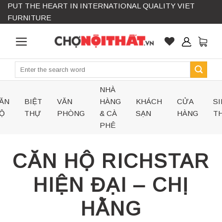
PUT THE HEART IN INTERNATIONAL QUALITY VIET
Skip
FURNITURE
to
content
Search
for:
NHÀ
ĂN
BIỆT
VĂN
HÀNG
KHÁCH
CỬA
SI
Ộ
THỰ
PHÒNG
& CÀ
SẠN
HÀNG
TH
PHÊ
CĂN HỘ RICHSTAR
HIỆN ĐẠI – CHỊ
HẰNG