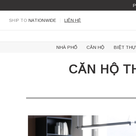
Skip
P
to
content
SHIP TO
NATIONWIDE
LIÊN HỆ
NHÀ PHỐ
CĂN HỘ
BIỆT THỰ
CĂN HỘ TH