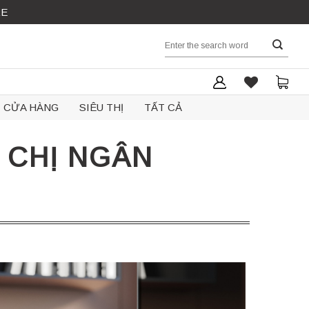
RE
Search
for:
CỬA HÀNG
SIÊU THỊ
TẤT CẢ
– CHỊ NGÂN