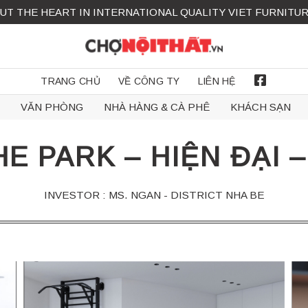
UT THE HEART IN INTERNATIONAL QUALITY VIET FURNITU
TRANG CHỦ
VỀ CÔNG TY
LIÊN HỆ
FACEBOOK
VĂN PHÒNG
NHÀ HÀNG & CÀ PHÊ
KHÁCH SẠN
E PARK – HIỆN ĐẠI 
INVESTOR : MS. NGAN - DISTRICT NHA BE