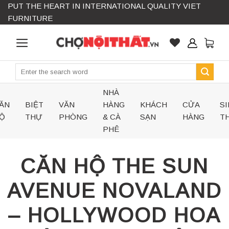
PUT THE HEART IN INTERNATIONAL QUALITY VIET
Skip
FURNITURE
to
content
Search
for:
NHÀ
ĂN
BIỆT
VĂN
HÀNG
KHÁCH
CỬA
SI
Ộ
THỰ
PHÒNG
& CÀ
SẠN
HÀNG
TH
PHÊ
CĂN HỘ THE SUN
AVENUE NOVALAND
– HOLLYWOOD HOA