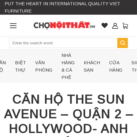
PUT THE HEART IN INTERNATIONAL QUALITY VIET
Skip
FURNITURE
to
content
Search
for:
NHÀ
ĂN
BIỆT
VĂN
HÀNG
KHÁCH
CỬA
SI
Ộ
THỰ
PHÒNG
& CÀ
SẠN
HÀNG
TH
PHÊ
CĂN HỘ THE SUN
AVENUE – QUẬN 2 –
HOLLYWOOD- ANH