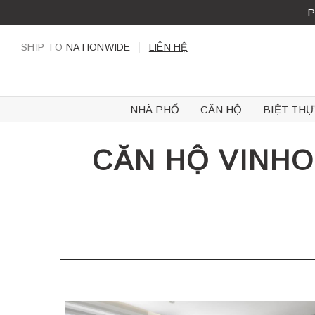
Skip
P
to
content
SHIP TO
NATIONWIDE
LIÊN HỆ
NHÀ PHỐ
CĂN HỘ
BIỆT THỰ
CĂN HỘ VINHO