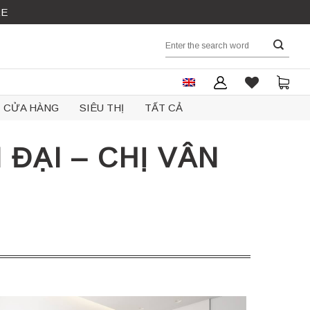
RE
Search
for:
CỬA HÀNG
SIÊU THỊ
TẤT CẢ
ĐẠI – CHỊ VÂN