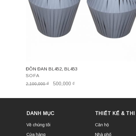
ĐÔN ĐAN BL452, BL453
SOFA
₫
500,000
₫
2,100,000
DANH MỤC
THIẾT KẾ & TH
Về chúng tôi
Căn hộ
Cửa hàng
Nhà phố