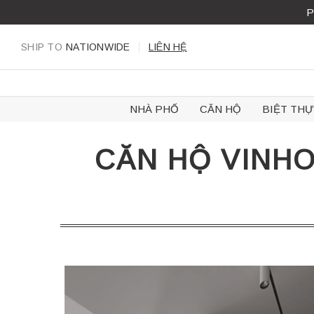
Skip
P
to
content
SHIP TO
NATIONWIDE
LIÊN HỆ
NHÀ PHỐ
CĂN HỘ
BIỆT THỰ
CĂN HỘ VINHO