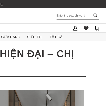
RE
Search
for:
CỬA HÀNG
SIÊU THỊ
TẤT CẢ
IỆN ĐẠI – CHỊ