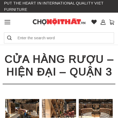
PUT THE HEART IN INTERNATIONAL QUALITY VIET
Skip
FURNITURE
to
content
Search
for:
CỬA HÀNG RƯỢU –
HIỆN ĐẠI – QUẬN 3