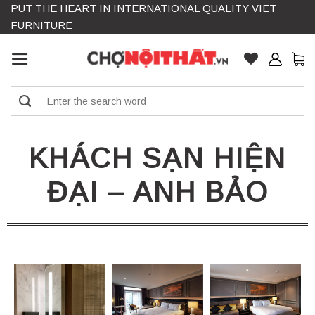
PUT THE HEART IN INTERNATIONAL QUALITY VIET
Skip
FURNITURE
to
content
Search
for:
KHÁCH SẠN HIỆN
ĐẠI – ANH BẢO