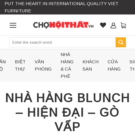
PUT THE HEART IN INTERNATIONAL QUALITY VIET
Skip
FURNITURE
to
content
Search
for:
NHÀ
ĂN
BIỆT
VĂN
HÀNG
KHÁCH
CỬA
SI
Ộ
THỰ
PHÒNG
& CÀ
SẠN
HÀNG
TH
PHÊ
NHÀ HÀNG BLUNCH
– HIỆN ĐẠI – GÒ
VẤP