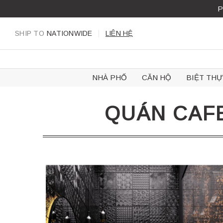
Skip
P
to
content
SHIP TO
NATIONWIDE
LIÊN HỆ
NHÀ PHỐ
CĂN HỘ
BIỆT THỰ
QUÁN CAFE