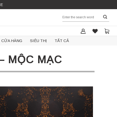
RE
Search
for:
CỬA HÀNG
SIÊU THỊ
TẤT CẢ
 – MỘC MẠC