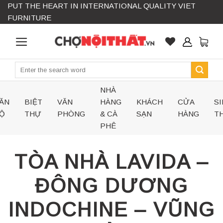
PUT THE HEART IN INTERNATIONAL QUALITY VIET
Skip
FURNITURE
to
content
Search
for:
NHÀ
ĂN
BIỆT
VĂN
HÀNG
KHÁCH
CỬA
SI
Ộ
THỰ
PHÒNG
& CÀ
SẠN
HÀNG
TH
PHÊ
TÒA NHÀ LAVIDA –
ĐÔNG DƯƠNG
INDOCHINE – VŨNG