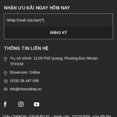
NHẬN ƯU ĐÃI NGAY HÔM NAY
THÔNG TIN LIÊN HỆ
Trụ sở chính: 112/9 Phổ Quang, Phường Đức Nhuận,
TP.HCM
Showroom: Online
(028) 38.447.096
info@chonoithat.vn
Giấy CNĐKDN: 0304645747 – Ngày cấp: 23/10/2006, sửa đổi lần