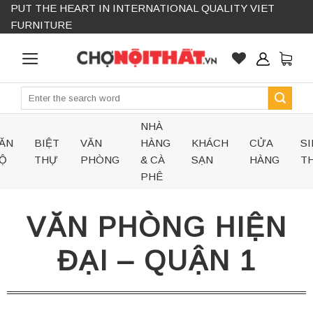
PUT THE HEART IN INTERNATIONAL QUALITY VIET
Skip
FURNITURE
to
content
Search
for:
NHÀ
ĂN
BIỆT
VĂN
HÀNG
KHÁCH
CỬA
SI
Ộ
THỰ
PHÒNG
& CÀ
SẠN
HÀNG
TH
PHÊ
VĂN PHÒNG HIỆN
ĐẠI – QUẬN 1