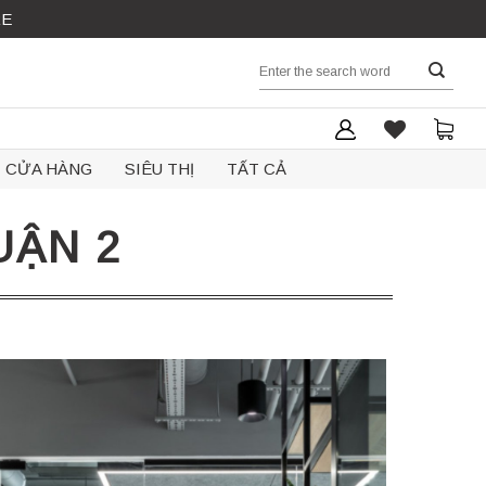
RE
Search
for:
CỬA HÀNG
SIÊU THỊ
TẤT CẢ
UẬN 2