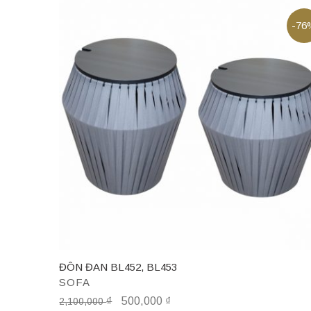
-76
ĐÔN ĐAN BL452, BL453
SOFA
₫
500,000
₫
2,100,000