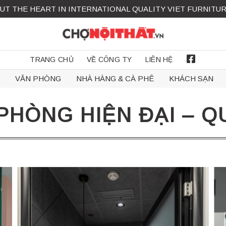
UT THE HEART IN INTERNATIONAL QUALITY VIET FURNITU
TRANG CHỦ
VỀ CÔNG TY
LIÊN HỆ
FACEBOOK
VĂN PHÒNG
NHÀ HÀNG & CÀ PHÊ
KHÁCH SẠN
PHÒNG HIỆN ĐẠI – Q