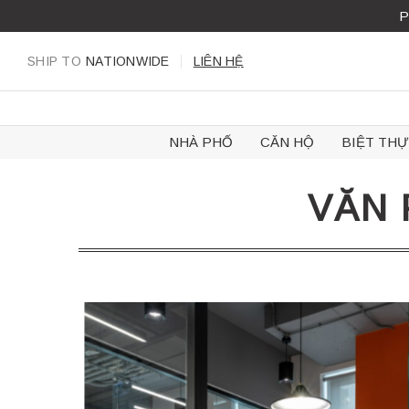
Skip
P
to
content
SHIP TO
NATIONWIDE
LIÊN HỆ
NHÀ PHỐ
CĂN HỘ
BIỆT THỰ
VĂN 