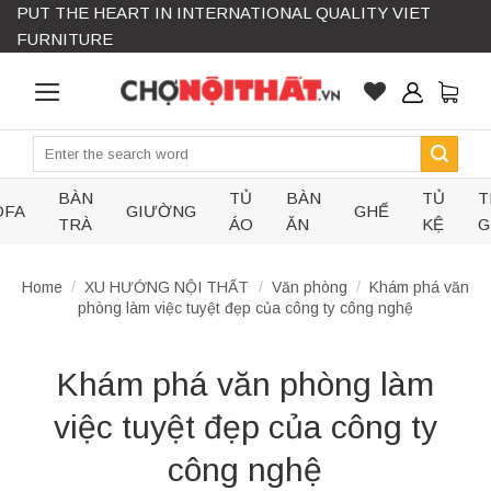
PUT THE HEART IN INTERNATIONAL QUALITY VIET
Skip
FURNITURE
to
content
Search
for:
BÀN
TỦ
BÀN
TỦ
T
OFA
GIƯỜNG
GHẾ
TRÀ
ÁO
ĂN
KỆ
G
Home
/
XU HƯỚNG NỘI THẤT
/
Văn phòng
/
Khám phá văn
phòng làm việc tuyệt đẹp của công ty công nghệ
Khám phá văn phòng làm
việc tuyệt đẹp của công ty
công nghệ