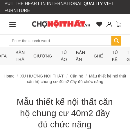
PUT THE HEART IN INTERNATIONAL QUALITY VIET
Skip
FURNITURE
to
content
Search
for:
BÀN
TỦ
BÀN
TỦ
T
OFA
GIƯỜNG
GHẾ
TRÀ
ÁO
ĂN
KỆ
G
Home
/
XU HƯỚNG NỘI THẤT
/
Căn hộ
/
Mẫu thiết kế nội thất
căn hộ chung cư 40m2 đầy đủ chức năng
Mẫu thiết kế nội thất căn
hộ chung cư 40m2 đầy
đủ chức năng