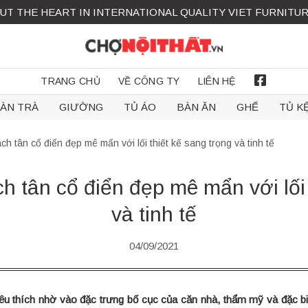
UT THE HEART IN INTERNATIONAL QUALITY VIET FURNITU
TRANG CHỦ
VỀ CÔNG TY
LIÊN HỆ
FACEBOOK
ÀN TRÀ
GIƯỜNG
TỦ ÁO
BÀN ĂN
GHẾ
TỦ K
 tân cổ điển đẹp mê mẩn với lối thiết kế sang trọng và tinh tế
 tân cổ điển đẹp mê mẩn với lối 
và tinh tế
04/09/2021
 yêu thích nhờ vào đặc trưng bố cục của căn nhà, thẩm mỹ và đặc biệ