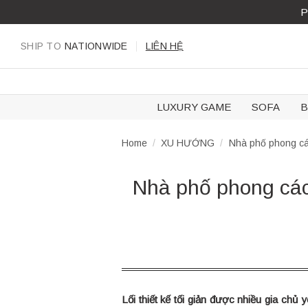
Skip
P
to
content
SHIP TO
NATIONWIDE
LIÊN HỆ
LUXURY GAME
SOFA
B
Home
/
XU HƯỚNG
/
Nhà phố phong cách
Nhà phố phong cách
Lối thiết kế tối giản được nhiều gia chủ