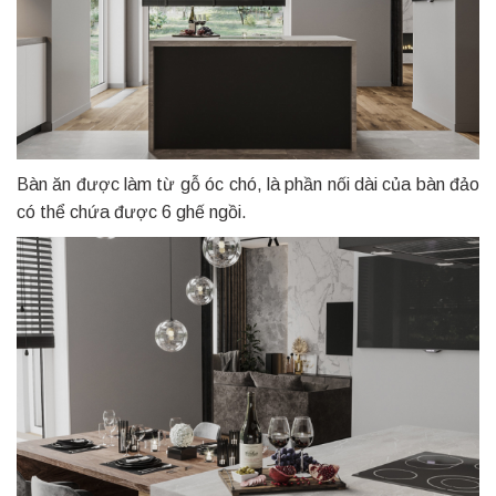
Bàn ăn được làm từ gỗ óc chó, là phần nối dài của bàn đảo
có thể chứa được 6 ghế ngồi.