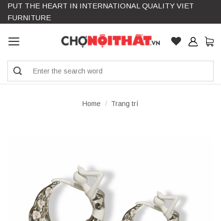
PUT THE HEART IN INTERNATIONAL QUALITY VIET
Skip
FURNITURE
to
content
Search
for:
Home
/
Trang trí