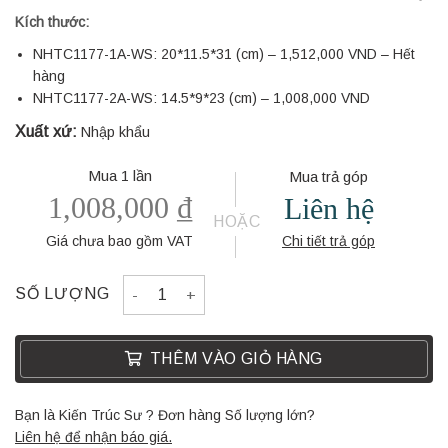
Kích thước:
NHTC1177-1A-WS: 20*11.5*31 (cm) – 1,512,000 VND – Hết
hàng
NHTC1177-2A-WS: 14.5*9*23 (cm) – 1,008,000 VND
Xuất xứ:
Nhập khẩu
Mua 1 lần
Mua trả góp
1,008,000
₫
Liên hệ
HOẶC
Giá chưa bao gồm VAT
Chi tiết trả góp
DECOR TRANG TRÍ NHTC1177-2A-WS quantity
SỐ LƯỢNG
THÊM VÀO GIỎ HÀNG
Bạn là Kiến Trúc Sư ? Đơn hàng Số lượng lớn?
Liên hệ để nhận báo giá.