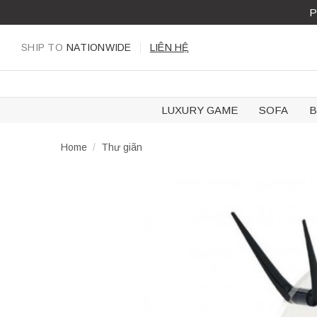
Skip
P
to
content
SHIP TO
NATIONWIDE
LIÊN HỆ
LUXURY GAME
SOFA
B
Home
/
Thư giãn