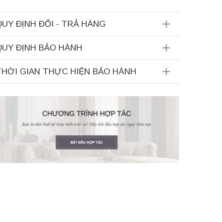
QUY ĐỊNH ĐỔI - TRẢ HÀNG
QUY ĐỊNH BẢO HÀNH
THỜI GIAN THỰC HIỆN BẢO HÀNH