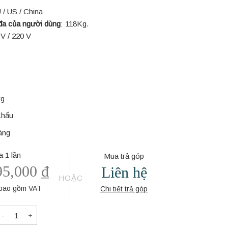
 / US / China
 đa của người dùng
: 118Kg.
 V / 220 V
kg
Khẩu
háng
 1 lần
Mua trả góp
95,000
₫
Liên hệ
HOẶC
 bao gồm VAT
Chi tiết trả góp
MÁY XE ĐẠP BẰNG KÍNH BL-M03 quantity