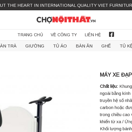
UT THE HEART IN INTERNATIONAL QUALITY VIET FURNITU
TRANG CHỦ
VỀ CÔNG TY
LIÊN HỆ
FACEBOOK
ÀN TRÀ
GIƯỜNG
TỦ ÁO
BÀN ĂN
GHẾ
TỦ K
MÁY XE ĐẠP
Chất liệu:
Khung 
ngoài bằng kính
truyền hệ số nhâ
carbon hoặc đượ
trong chiều cao
khiển từ xa / Ứn
Khối lượng bánh