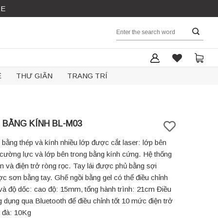
RE
Search
for:
Ệ
THƯ GIÃN
TRANG TRÍ
 BẰNG KÍNH BL-M03
bằng thép và kính nhiều lớp được cắt laser: lớp bên
 cường lực và lớp bên trong bằng kính cứng. Hệ thống
n và điện trở ròng rọc. Tay lái được phủ bằng sợi
c sơn bằng tay. Ghế ngồi bằng gel có thể điều chỉnh
 và độ dốc: cao độ: 15mm, tổng hành trình: 21cm Điều
g dụng qua Bluetooth để điều chỉnh tốt 10 mức điện trở
 đà: 10Kg