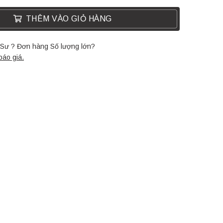
THÊM VÀO GIỎ HÀNG
c Sư ? Đơn hàng Số lượng lớn?
báo giá.