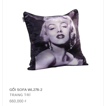
GỐI SOFA WL278-2
D
TRANG TRÍ
T
660,000
₫
1