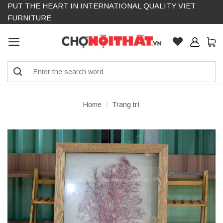
PUT THE HEART IN INTERNATIONAL QUALITY VIET
Skip
FURNITURE
to
content
Search
for:
Home
/
Trang trí