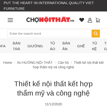
PUT THE HEART IN INTERNATIONAL QUALITY VIET
Skip
FURNITURE
to
content
Search
for:
BÀN
TỦ
BÀN
TỦ
T
OFA
GIƯỜNG
GHẾ
TRÀ
ÁO
ĂN
KỆ
G
Home
/
XU HƯỚNG NỘI THẤT
/
Căn hộ
/
Thiết kế nội thất kết
hợp thẩm mỹ và công nghệ
Thiết kế nội thất kết hợp
thẩm mỹ và công nghệ
11/12/2020