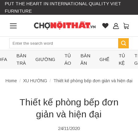
PUT THE HEART IN INTERNATIONAL QUALITY VIET
Skip
FURNITURE
to
content
Search
for:
BÀN
TỦ
BÀN
TỦ
T
OFA
GIƯỜNG
GHẾ
TRÀ
ÁO
ĂN
KỆ
G
Home
/
XU HƯỚNG
/
Thiết kế phòng bếp đơn giản và hiện đại
Thiết kế phòng bếp đơn
giản và hiện đại
24/11/2020