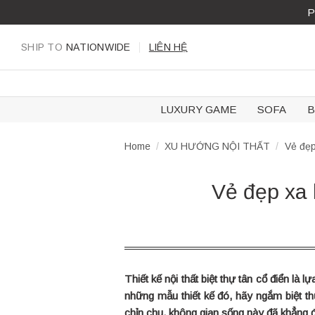
Skip
P
to
content
SHIP TO
NATIONWIDE
LIÊN HỆ
LUXURY GAME
SOFA
B
Home
/
XU HƯỚNG NỘI THẤT
/
Vẻ đẹp 
Vẻ đẹp xa 
Thiết kế nội thất biệt thự tân cổ điển 
những mẫu thiết kế đó, hãy ngắm biệt t
chỉn chu, không gian sống này đã khẳng đ