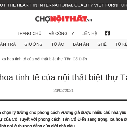
UT THE HEART IN INTERNATIONAL QUALITY VIET FURNITU
TRANG CHỦ
VỀ CÔNG TY
LIÊN HỆ
FACEBOOK
ÀN TRÀ
GIƯỜNG
TỦ ÁO
BÀN ĂN
GHẾ
TỦ K
xa hoa tinh tế của nội thất biệt thự Tân Cổ Điển
hoa tinh tế của nội thất biệt thự 
26/02/2021
là lựa chọn lý tưởng cho phong cách vương giả được nhiều chủ nhà 
hự của Cô Tuyết với phong cách Tân Cổ Điển sang trọng, xa hoa đư
ịnh nơi ở thượng đẳng của giới nhà giàu.