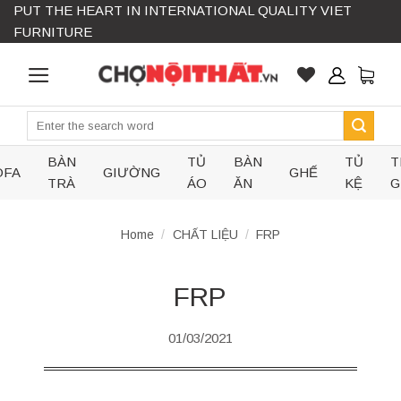
PUT THE HEART IN INTERNATIONAL QUALITY VIET
Skip
FURNITURE
to
content
Search
for:
BÀN
TỦ
BÀN
TỦ
T
OFA
GIƯỜNG
GHẾ
TRÀ
ÁO
ĂN
KỆ
G
Home
/
CHẤT LIỆU
/
FRP
FRP
01/03/2021