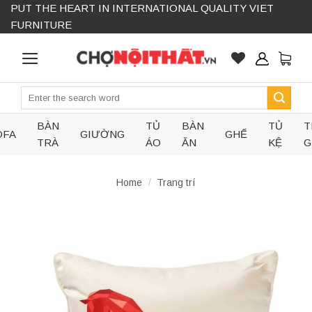
PUT THE HEART IN INTERNATIONAL QUALITY VIET
Skip
FURNITURE
to
content
Search
for:
BÀN
TỦ
BÀN
TỦ
T
OFA
GIƯỜNG
GHẾ
TRÀ
ÁO
ĂN
KỆ
G
Home
/
Trang trí