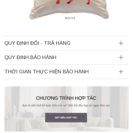
QUY ĐỊNH ĐỔI - TRẢ HÀNG
QUY ĐỊNH BẢO HÀNH
THỜI GIAN THỰC HIỆN BẢO HÀNH