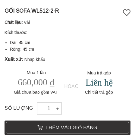
GỐI SOFA WL512-2-R
Chất liệu:
Vải
Kích thước:
Dài: 45 cm
Rộng: 45 cm
Xuất xứ:
Nhập khẩu
Mua 1 lần
Mua trả góp
660,000
₫
Liên hệ
HOẶC
Giá chưa bao gồm VAT
Chi tiết trả góp
GỐI SOFA WL512-2-R quantity
SỐ LƯỢNG
THÊM VÀO GIỎ HÀNG