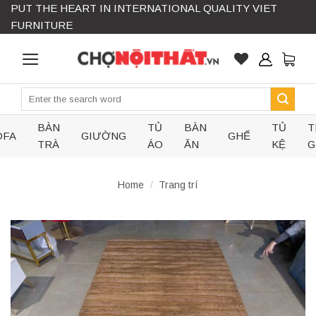
PUT THE HEART IN INTERNATIONAL QUALITY VIET
Skip
FURNITURE
to
content
Search
for:
BÀN
TỦ
BÀN
TỦ
T
OFA
GIƯỜNG
GHẾ
TRÀ
ÁO
ĂN
KỆ
G
Home
/
Trang trí