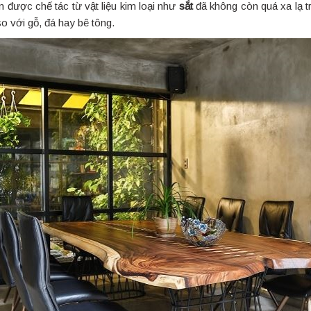
được chế tác từ vật liệu kim loại như
sắt
đã không còn quá xa lạ tr
o với gỗ, đá hay bê tông.