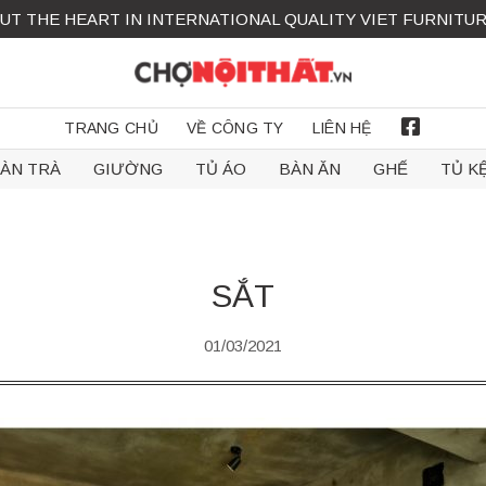
UT THE HEART IN INTERNATIONAL QUALITY VIET FURNITU
TRANG CHỦ
VỀ CÔNG TY
LIÊN HỆ
FACEBOOK
ÀN TRÀ
GIƯỜNG
TỦ ÁO
BÀN ĂN
GHẾ
TỦ K
SẮT
01/03/2021