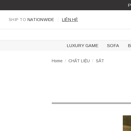
Skip
P
to
content
SHIP TO
NATIONWIDE
LIÊN HỆ
LUXURY GAME
SOFA
B
Home
/
CHẤT LIỆU
/
SẮT