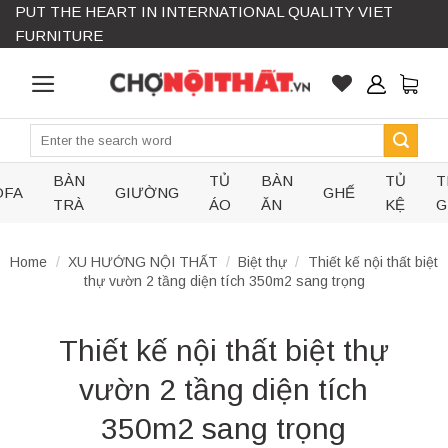
PUT THE HEART IN INTERNATIONAL QUALITY VIET
Skip
FURNITURE
to
content
Search
for:
BÀN
TỦ
BÀN
TỦ
T
OFA
GIƯỜNG
GHẾ
TRÀ
ÁO
ĂN
KỆ
G
Home
/
XU HƯỚNG NỘI THẤT
/
Biệt thự
/
Thiết kế nội thất biệt
thự vườn 2 tầng diện tích 350m2 sang trọng
Thiết kế nội thất biệt thự
vườn 2 tầng diện tích
350m2 sang trọng