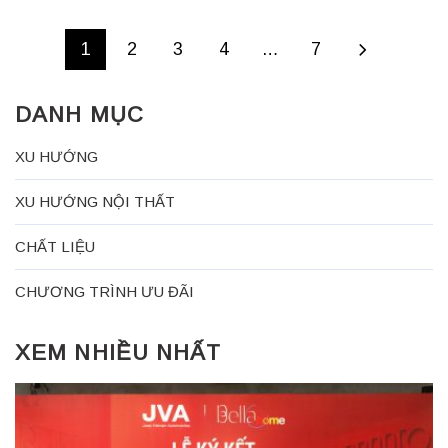
1
2
3
4
…
7
DANH MỤC
XU HƯỚNG
XU HƯỚNG NỘI THẤT
CHẤT LIỆU
CHƯƠNG TRÌNH ƯU ĐÃI
XEM NHIỀU NHẤT