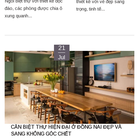
Ngôi biệt thự với thiết kế độc
thiết kế với vẻ đẹp sang
đáo, các phòng được chia ô
trọng, tinh tế...
xung quanh...
21
Jul
CĂN BIỆT THỰ HIỆN ĐẠI Ở ĐỒNG NAI ĐẸP VÀ
SANG KHÔNG GÓC CHẾT