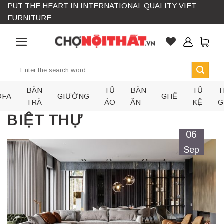
PUT THE HEART IN INTERNATIONAL QUALITY VIET
Skip
FURNITURE
to
content
Search
for:
BÀN
TỦ
BÀN
TỦ
T
OFA
GIƯỜNG
GHẾ
TRÀ
ÁO
ĂN
KỆ
G
BIỆT THỰ
06
Sep