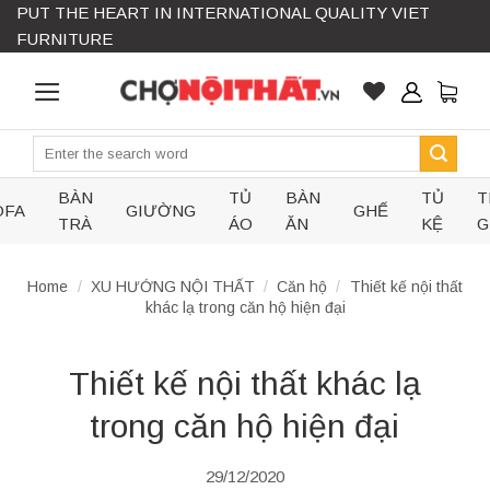
PUT THE HEART IN INTERNATIONAL QUALITY VIET
Skip
FURNITURE
to
content
Search
for:
BÀN
TỦ
BÀN
TỦ
T
OFA
GIƯỜNG
GHẾ
TRÀ
ÁO
ĂN
KỆ
G
Home
/
XU HƯỚNG NỘI THẤT
/
Căn hộ
/
Thiết kế nội thất
khác lạ trong căn hộ hiện đại
Thiết kế nội thất khác lạ
trong căn hộ hiện đại
29/12/2020